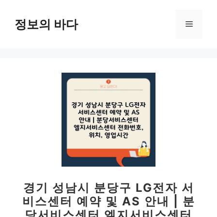
컨
텐
정보의 바다
메
츠
로
뉴
건
너
뛰
기
경기 성남시 분당구 LG전자 서
비스센터 예약 및 AS 안내 | 분
당서비스센터 엘지서비스센터