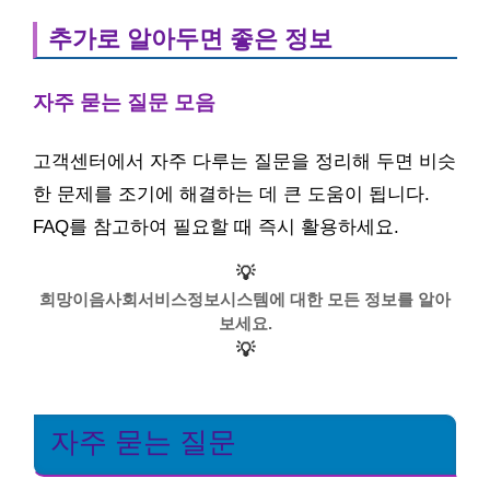
추가로 알아두면 좋은 정보
자주 묻는 질문 모음
고객센터에서 자주 다루는 질문을 정리해 두면 비슷
한 문제를 조기에 해결하는 데 큰 도움이 됩니다.
FAQ를 참고하여 필요할 때 즉시 활용하세요.
💡
희망이음사회서비스정보시스템에 대한 모든 정보를 알아
보세요.
💡
자주 묻는 질문