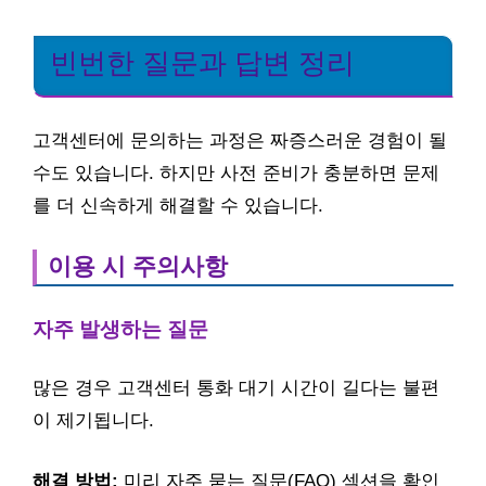
빈번한 질문과 답변 정리
고객센터에 문의하는 과정은 짜증스러운 경험이 될
수도 있습니다. 하지만 사전 준비가 충분하면 문제
를 더 신속하게 해결할 수 있습니다.
이용 시 주의사항
자주 발생하는 질문
많은 경우 고객센터 통화 대기 시간이 길다는 불편
이 제기됩니다.
해결 방법:
미리 자주 묻는 질문(FAQ) 섹션을 확인