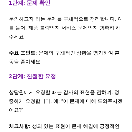
1단계: 문제 확인
문의하고자 하는 문제를 구체적으로 정리합니다. 예
를 들어, 제품 불량인지 서비스 문제인지 명확히 해
주세요.
주요 포인트:
문제의 구체적인 상황을 명기하여 혼
동을 줄이세요.
2단계: 친절한 요청
상담원에게 요청할 때는 감사의 표현을 전하며, 정
중하게 요청합니다. 예: “이 문제에 대해 도와주시겠
어요?”
체크사항:
성의 있는 표현이 문제 해결에 긍정적인