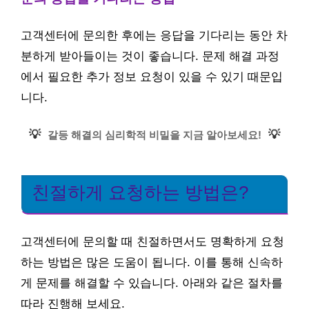
고객센터에 문의한 후에는 응답을 기다리는 동안 차
분하게 받아들이는 것이 좋습니다. 문제 해결 과정
에서 필요한 추가 정보 요청이 있을 수 있기 때문입
니다.
💡
💡
갈등 해결의 심리학적 비밀을 지금 알아보세요!
친절하게 요청하는 방법은?
고객센터에 문의할 때 친절하면서도 명확하게 요청
하는 방법은 많은 도움이 됩니다. 이를 통해 신속하
게 문제를 해결할 수 있습니다. 아래와 같은 절차를
따라 진행해 보세요.