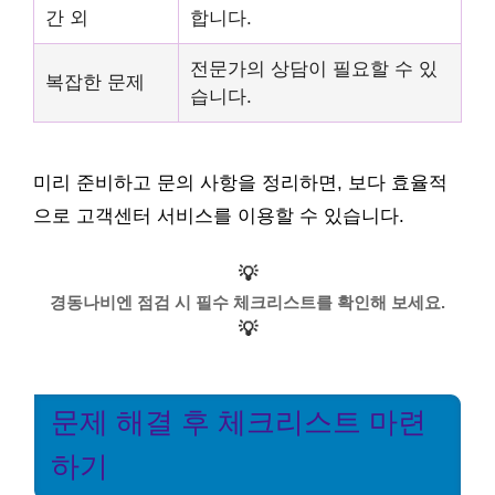
간 외
합니다.
전문가의 상담이 필요할 수 있
복잡한 문제
습니다.
미리 준비하고 문의 사항을 정리하면, 보다 효율적
으로 고객센터 서비스를 이용할 수 있습니다.
💡
경동나비엔 점검 시 필수 체크리스트를 확인해 보세요.
💡
문제 해결 후 체크리스트 마련
하기