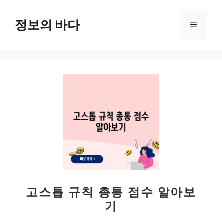
컨
텐
정보의 바다
메
츠
로
뉴
건
너
뛰
기
고스톱 규칙 총통 점수 알아보
기