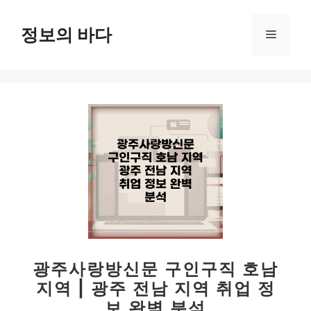
컨
텐
정보의 바다
메
츠
로
뉴
건
너
뛰
기
광주사랑방신문 구인구직 호남
지역 | 광주 전남 지역 취업 정
보 완벽 분석