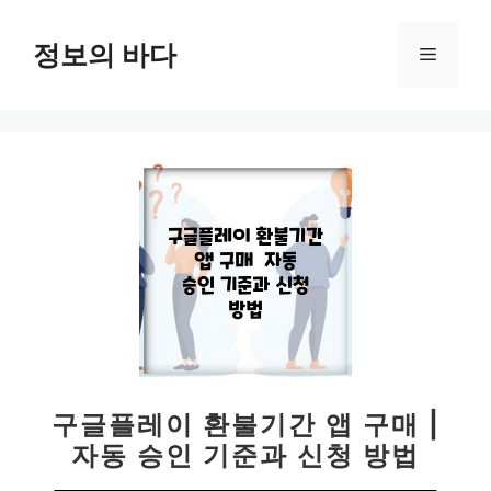
컨
텐
정보의 바다
메
츠
로
뉴
건
너
뛰
기
구글플레이 환불기간 앱 구매 |
자동 승인 기준과 신청 방법