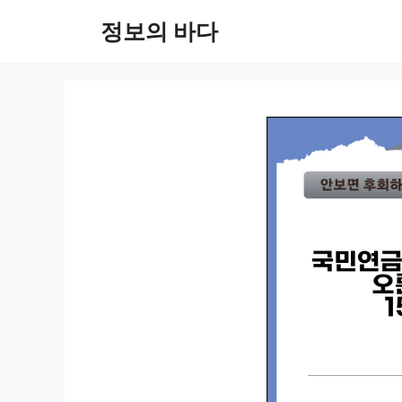
컨
정보의 바다
텐
츠
로
건
너
뛰
기