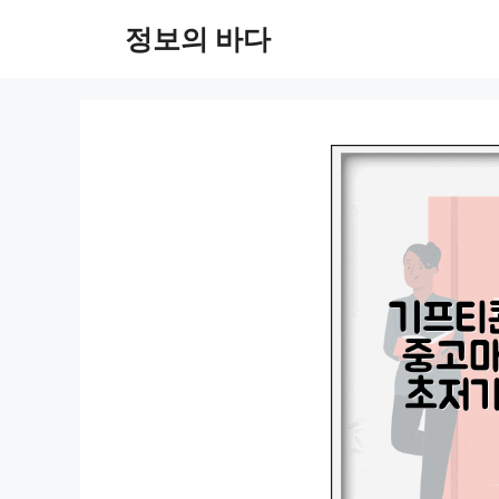
컨
정보의 바다
텐
츠
로
건
너
뛰
기