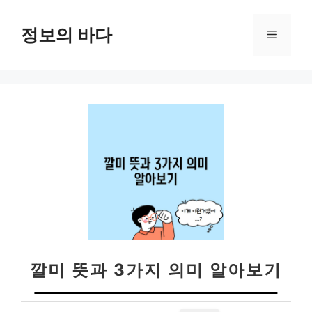
컨
텐
정보의 바다
메
츠
로
뉴
건
너
뛰
기
깔미 뜻과 3가지 의미 알아보기