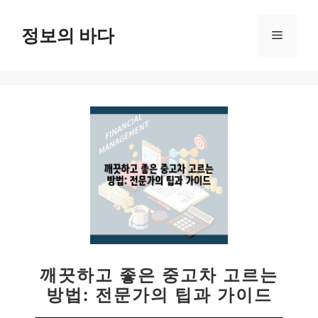
컨
텐
정보의 바다
메
츠
로
뉴
건
너
뛰
기
깨끗하고 좋은 중고차 고르는
방법: 전문가의 팁과 가이드