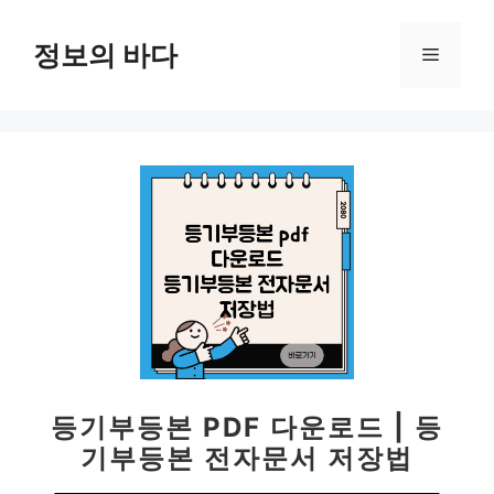
컨
텐
정보의 바다
메
츠
로
뉴
건
너
뛰
기
등기부등본 PDF 다운로드 | 등
기부등본 전자문서 저장법