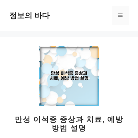
컨
텐
정보의 바다
메
츠
로
뉴
건
너
뛰
기
만성 이석증 증상과 치료, 예방
방법 설명