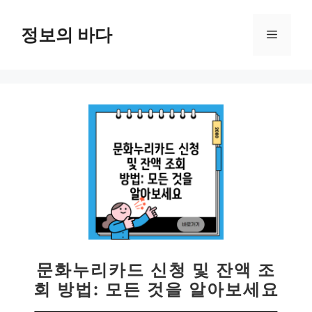
컨
텐
정보의 바다
메
츠
로
뉴
건
너
뛰
기
문화누리카드 신청 및 잔액 조
회 방법: 모든 것을 알아보세요