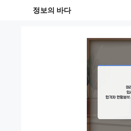
컨
정보의 바다
텐
츠
로
건
너
뛰
기