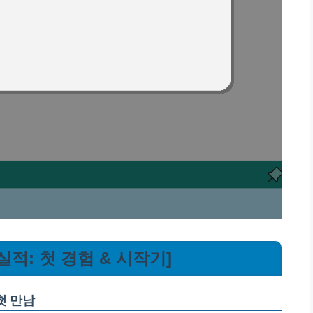
적: 첫 경험 & 시작기]
첫 만남