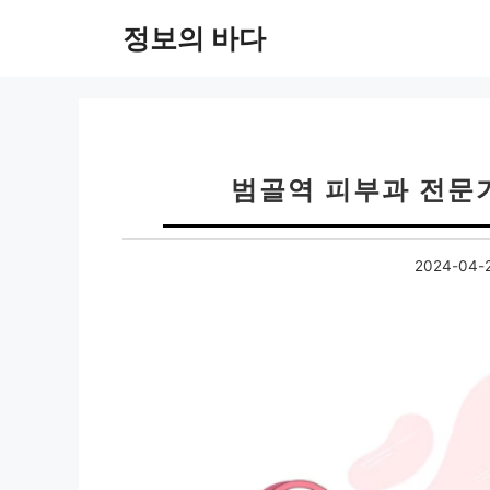
컨
정보의 바다
텐
츠
로
건
너
뛰
범골역 피부과 전문
기
2024-04-