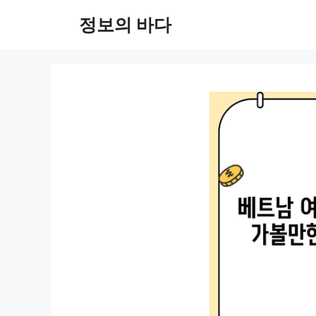
컨
정보의 바다
텐
츠
로
건
너
뛰
기