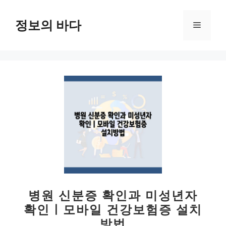
컨
텐
정보의 바다
메
츠
로
뉴
건
너
뛰
기
병원 신분증 확인과 미성년자
확인ㅣ모바일 건강보험증 설치
방법