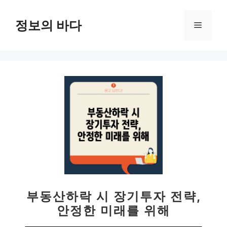
컨
텐
정보의 바다
메
츠
로
뉴
건
너
뛰
기
부동산하락 시 장기투자 전략,
안정한 미래를 위해