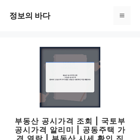
컨
텐
정보의 바다
메
츠
로
뉴
건
너
뛰
기
부동산 공시가격 조회 | 국토부
공시가격 알리미 | 공동주택 가
격 열람 | 부동산 시세 확인 직