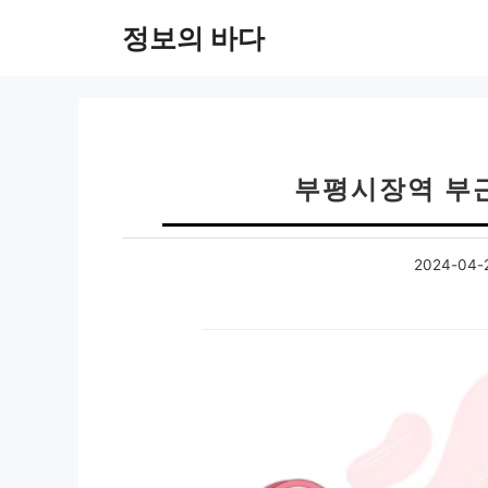
컨
정보의 바다
텐
츠
로
건
너
뛰
부평시장역 부
기
2024-04-