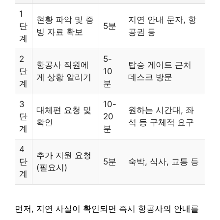
1
현황 파악 및 증
지연 안내 문자, 항
단
5분
빙 자료 확보
공권 등
계
2
5-
항공사 직원에
탑승 게이트 근처
단
10
게 상황 알리기
데스크 방문
계
분
3
10-
대체편 요청 및
원하는 시간대, 좌
단
20
확인
석 등 구체적 요구
계
분
4
추가 지원 요청
단
5분
숙박, 식사, 교통 등
(필요시)
계
먼저, 지연 사실이 확인되면 즉시 항공사의 안내를