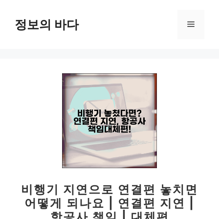
컨
텐
정보의 바다
메
츠
로
뉴
건
너
뛰
기
비행기 지연으로 연결편 놓치면
어떻게 되나요 | 연결편 지연 |
항공사 책임 | 대체편