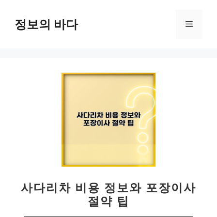
컨
텐
정보의 바다
메
츠
로
뉴
건
너
뛰
기
사다리차 비용 정보와 포장이사
절약 팁