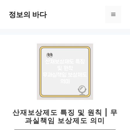
컨
텐
정보의 바다
메
츠
로
뉴
건
너
뛰
기
산재보상제도 특징 및 원칙 | 무
과실책임 보상제도 의미