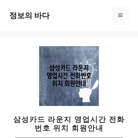
컨
텐
정보의 바다
메
츠
로
뉴
건
너
뛰
기
삼성카드 라운지 영업시간 전화
번호 위치 회원안내