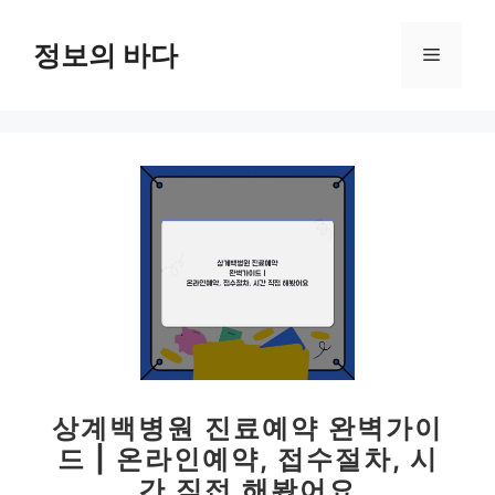
컨
텐
정보의 바다
메
츠
로
뉴
건
너
뛰
기
상계백병원 진료예약 완벽가이
드 | 온라인예약, 접수절차, 시
간 직접 해봤어요