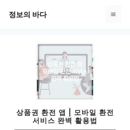
컨
텐
정보의 바다
메
츠
로
뉴
건
너
뛰
기
상품권 환전 앱 | 모바일 환전
서비스 완벽 활용법