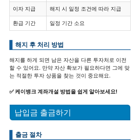
이자 지급
해지 시 일정 조건에 따라 지급
환급 기간
일정 기간 소요
해지 후 처리 방법
해지를 하게 되면 남은 자산을 다른 투자처로 이전
할 수 있어요. 만약 자산 확보가 필요하다면 그에 맞
는 적절한 투자 상품을 찾는 것이 중요해요.
✅
케이뱅크 계좌개설 방법을 쉽게 알아보세요!
납입금 출금하기
출금 절차