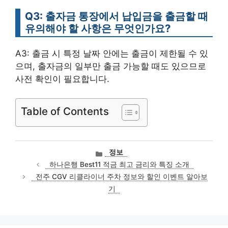
Q3: 출자금 통장에서 납입금을 출금할 때
유의해야 할 사항은 무엇인가요?
A3: 출금 시 특정 날짜 안에는 출금이 제한될 수 있
으며, 출자금의 일부만 출금 가능할 때도 있으므로
사전 확인이 필요합니다.
Table of Contents
카
정보
테
하나은행 Best11 적금 최고 금리와 특징 소개
고
전주 CGV 리클라이너 주차 정보와 할인 이벤트 알아보
리
기