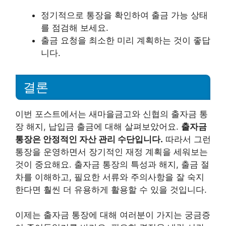
정기적으로 통장을 확인하여 출금 가능 상태
를 점검해 보세요.
출금 요청을 최소한 미리 계획하는 것이 좋답
니다.
결론
이번 포스트에서는 새마을금고와 신협의 출자금 통
장 해지, 납입금 출금에 대해 살펴보았어요.
출자금
통장은 안정적인 자산 관리 수단입니다.
따라서 그런
통장을 운영하면서 장기적인 재정 계획을 세워보는
것이 중요해요. 출자금 통장의 특성과 해지, 출금 절
차를 이해하고, 필요한 서류와 주의사항을 잘 숙지
한다면 훨씬 더 유용하게 활용할 수 있을 것입니다.
이제는 출자금 통장에 대해 여러분이 가지는 궁금증