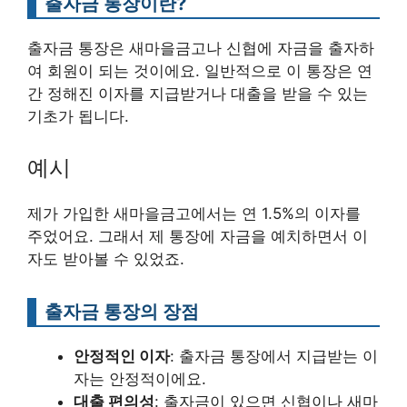
출자금 통장이란?
출자금 통장은 새마을금고나 신협에 자금을 출자하
여 회원이 되는 것이에요. 일반적으로 이 통장은 연
간 정해진 이자를 지급받거나 대출을 받을 수 있는
기초가 됩니다.
예시
제가 가입한 새마을금고에서는 연 1.5%의 이자를
주었어요. 그래서 제 통장에 자금을 예치하면서 이
자도 받아볼 수 있었죠.
출자금 통장의 장점
안정적인 이자
: 출자금 통장에서 지급받는 이
자는 안정적이에요.
대출 편의성
: 출자금이 있으면 신협이나 새마