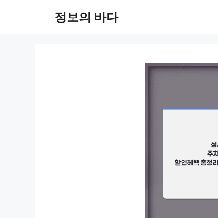
컨
정보의 바다
텐
츠
로
건
너
뛰
기