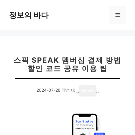
컨
텐
정보의 바다
메
츠
로
뉴
건
너
뛰
기
스픽 SPEAK 멤버십 결제 방법
할인 코드 공유 이용 팁
2024-07-28
작성자:
admin