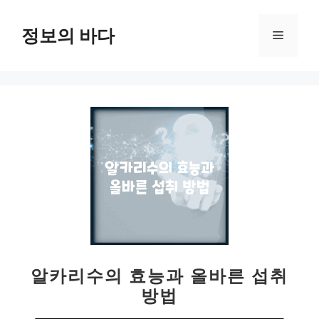
컨
텐
정보의 바다
메
츠
로
뉴
건
너
뛰
기
알카리수의 효능과 올바른 섭취
방법