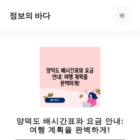
컨
텐
정보의 바다
메
츠
로
뉴
건
너
뛰
기
양덕도 배시간표와 요금 안내:
여행 계획을 완벽하게!