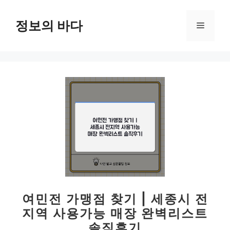
컨
텐
정보의 바다
메
츠
로
뉴
건
너
뛰
기
여민전 가맹점 찾기 | 세종시 전
지역 사용가능 매장 완벽리스트
솔직후기