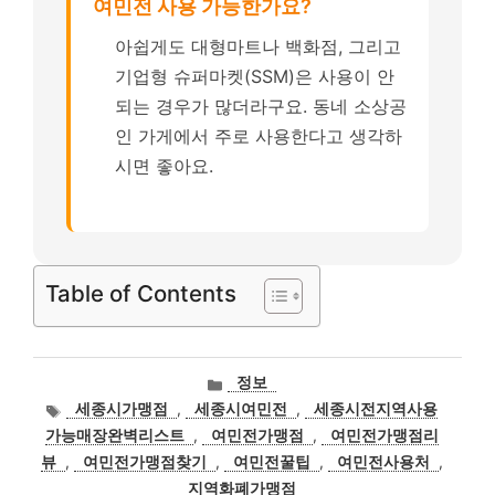
여민전 사용 가능한가요?
아쉽게도 대형마트나 백화점, 그리고
기업형 슈퍼마켓(SSM)은 사용이 안
되는 경우가 많더라구요. 동네 소상공
인 가게에서 주로 사용한다고 생각하
시면 좋아요.
Table of Contents
카
정보
테
태
세종시가맹점
,
세종시여민전
,
세종시전지역사용
고
그
가능매장완벽리스트
,
여민전가맹점
,
여민전가맹점리
리
뷰
,
여민전가맹점찾기
,
여민전꿀팁
,
여민전사용처
,
지역화폐가맹점