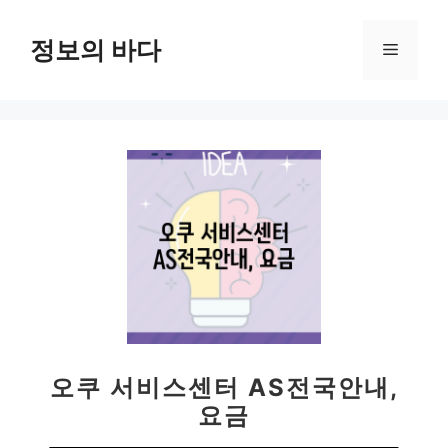
컨
텐
정보의 바다
메
츠
로
뉴
건
너
뛰
기
오쿠 서비스센터 AS전국안내,
요금