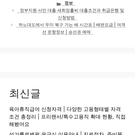
카
정보
테
정부지원 서민 대출 새희망홀씨 대출조건과 취급은행 및
고
신청방법
리
하노대도에서 두미 북구 가는 배 시간표 | 배편요금 | 여객
선 운항정보 | 승선권 예매
최신글
육아휴직급여 신청자격 | 다양한 고용형태별 자격
조건 총정리 | 프리랜서/특수고용직 확대 현황, 직접
해봤어요
성가롤로병원 응급실 이용안내 | 진료절차, 준비물,