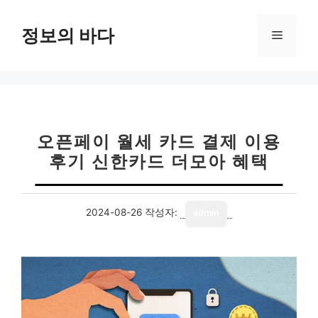
컨
텐
정보의 바다
메
츠
로
뉴
건
너
뛰
기
오픈페이 월세 카드 결제 이용
후기 신한카드 더모아 혜택
2024-08-26
작성자:
admin