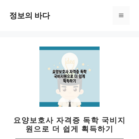
컨
텐
정보의 바다
메
츠
로
뉴
건
너
뛰
기
요양보호사 자격증 독학 국비지
원으로 더 쉽게 획득하기