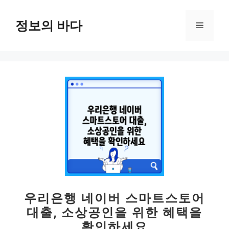
컨
텐
정보의 바다
메
츠
로
뉴
건
너
뛰
기
우리은행 네이버 스마트스토어
대출, 소상공인을 위한 혜택을
확인하세요