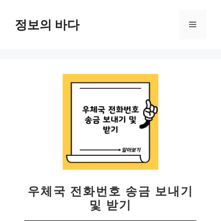
컨
텐
정보의 바다
메
츠
로
뉴
건
너
뛰
기
우체국 전화번호 송금 보내기
및 받기