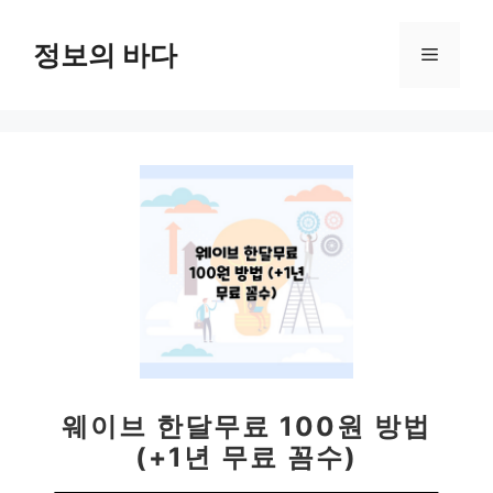
컨
텐
정보의 바다
메
츠
로
뉴
건
너
뛰
기
웨이브 한달무료 100원 방법
(+1년 무료 꼼수)