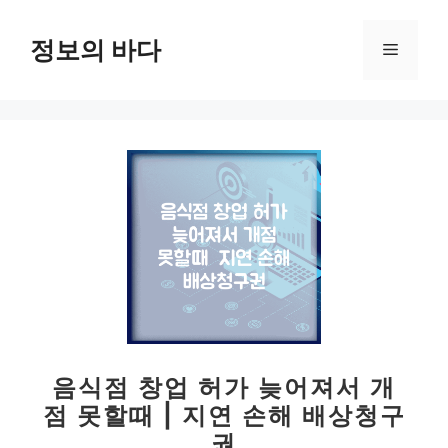
컨
텐
정보의 바다
메
츠
로
뉴
건
너
뛰
기
음식점 창업 허가 늦어져서 개
점 못할때 | 지연 손해 배상청구
권