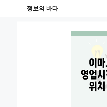
컨
정보의 바다
텐
츠
로
건
너
뛰
기