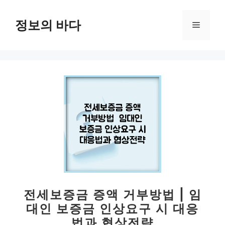
컨
텐
정보의 바다
메
츠
로
뉴
건
너
뛰
기
전세보증금 증액 거부방법 | 임
대인 보증금 인상요구 시 대응
법과 협상전략