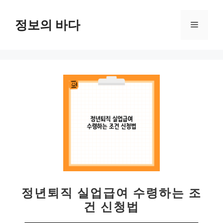
컨
텐
정보의 바다
메
츠
로
뉴
건
너
뛰
기
정년퇴직 실업급여 수령하는 조
건 신청법