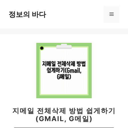
컨
텐
정보의 바다
메
츠
로
뉴
건
너
뛰
기
지메일 전체삭제 방법 쉽게하기
(GMAIL, G메일)