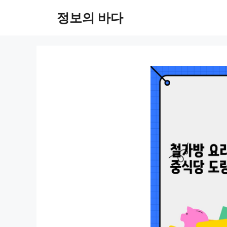
컨
정보의 바다
텐
츠
로
건
너
뛰
기