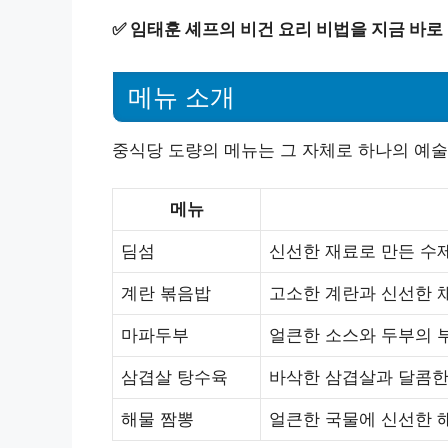
✅
임태훈 셰프의 비건 요리 비법을 지금 바로
메뉴 소개
중식당 도량의 메뉴는 그 자체로 하나의 예술
메뉴
딤섬
신선한 재료로 만든 수제
계란 볶음밥
고소한 계란과 신선한 채
마파두부
얼큰한 소스와 두부의 
삼겹살 탕수육
바삭한 삼겹살과 달콤한
해물 짬뽕
얼큰한 국물에 신선한 