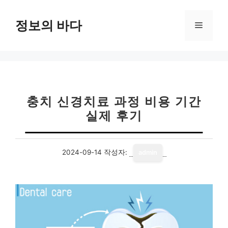
컨
텐
정보의 바다
메
츠
로
뉴
건
너
뛰
기
충치 신경치료 과정 비용 기간
실제 후기
2024-09-14
작성자:
admin