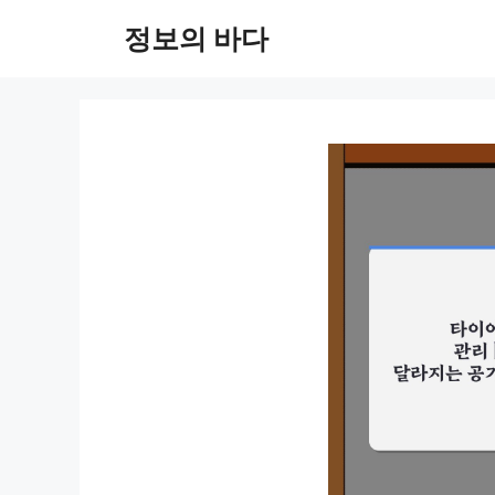
컨
정보의 바다
텐
츠
로
건
너
뛰
기