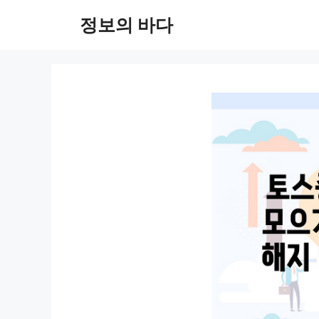
컨
정보의 바다
텐
츠
로
건
너
뛰
기