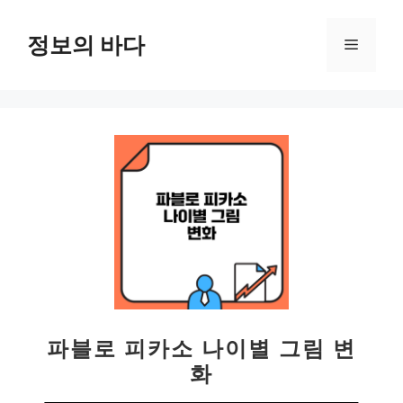
컨
텐
정보의 바다
메
츠
로
뉴
건
너
뛰
기
파블로 피카소 나이별 그림 변
화