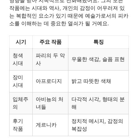
영향을 받아 지속적으로 진화해왔어요. 그의 모든
작품에는 시대와 역사, 개인의 감정이 어우러져 있
는 복합적인 요소가 있기 때문에 예술가로서의 피카
소를 이해하는 데 중요한 열쇠가 될 거예요.
시기
주요 작품
특징
청색
파리의 두 악
우울한 색감, 슬픔 표현
시대
사
장미
아프로디지
밝고 따뜻한 색채
시대
입체주
아비뇽의 처
다각적 시각, 형태의 분
의
녀들
해
후기
정치적 메시지, 감정의
게르니카
작품
복잡성