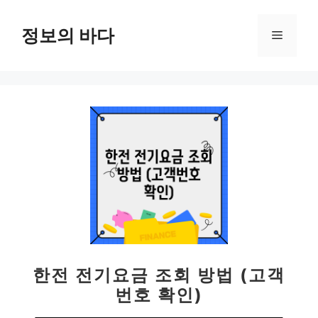
컨
텐
정보의 바다
메
츠
로
뉴
건
너
뛰
기
한전 전기요금 조회 방법 (고객
번호 확인)