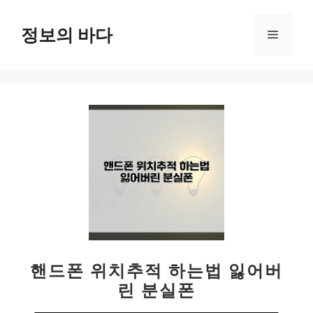
컨
텐
정보의 바다
메
츠
로
뉴
건
너
뛰
기
핸드폰 위치추적 하는법 잃어버
린 분실폰