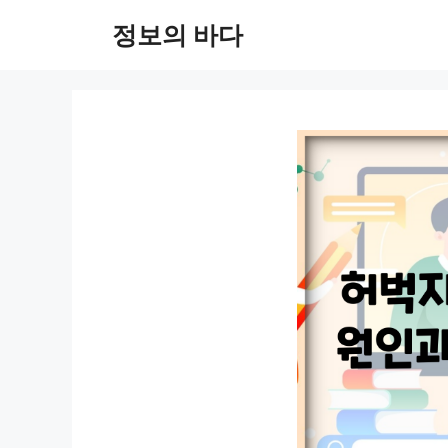
컨
정보의 바다
텐
츠
로
건
너
뛰
기